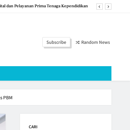
tal dan Pelayanan Prima Tenaga Kependidikan
Guru untuk Tingkatkan Mutu dan Kualitas PBM
worejo Perkuat Komitmen Membangun Generasi
Berkualitas
swa PLP Universitas Muhammadiyah Purworejo
Subscribe
Random News
tal dan Pelayanan Prima Tenaga Kependidikan
Guru untuk Tingkatkan Mutu dan Kualitas PBM
worejo Perkuat Komitmen Membangun Generasi
Berkualitas
as PBM
CARI