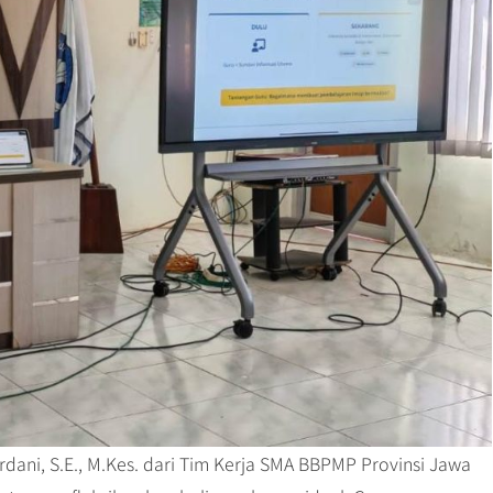
dani, S.E., M.Kes. dari Tim Kerja SMA BBPMP Provinsi Jawa