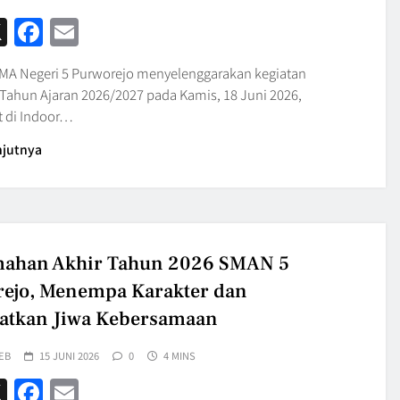
hatsApp
X
Facebook
Email
MA Negeri 5 Purworejo menyelenggarakan kegiatan
 Tahun Ajaran 2026/2027 pada Kamis, 18 Juni 2026,
 di Indoor…
njutnya
mahan Akhir Tahun 2026 SMAN 5
ejo, Menempa Karakter dan
atkan Jiwa Kebersamaan
EB
15 JUNI 2026
0
4 MINS
hatsApp
X
Facebook
Email