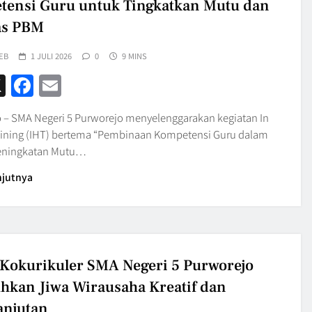
ensi Guru untuk Tingkatkan Mutu dan
as PBM
EB
1 JULI 2026
0
9 MINS
hatsApp
X
Facebook
Email
 – SMA Negeri 5 Purworejo menyelenggarakan kegiatan In
ining (IHT) bertema “Pembinaan Kompetensi Guru dalam
eningkatan Mutu…
njutnya
 Kokurikuler SMA Negeri 5 Purworejo
kan Jiwa Wirausaha Kreatif dan
anjutan