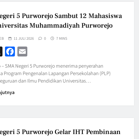
geri 5 Purworejo Sambut 12 Mahasiswa
iversitas Muhammadiyah Purworejo
EB
11 JULI 2026
0
7 MINS
hatsApp
X
Facebook
Email
 – SMA Negeri 5 Purworejo menerima penyerahan
 Program Pengenalan Lapangan Persekolahan (PLP)
Keguruan dan Ilmu Pendidikan Universitas…
njutnya
geri 5 Purworejo Gelar IHT Pembinaan