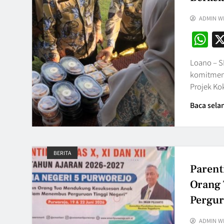
ADMIN W
W
Loano – S
komitmenn
Projek K
Baca sela
BERITA
Parent
Orang
Pergur
ADMIN W