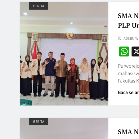
BERITA
SMA Ne
PLP Un
ADMIN W
W
Purworejo
mahasiswa
Fakultas 
Baca sela
BERITA
SMA Ne