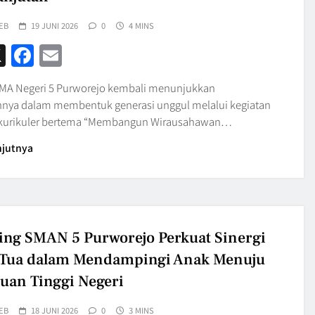
EB
19 JUNI 2026
0
4 MINS
hatsApp
X
Facebook
Email
MA Negeri 5 Purworejo kembali menunjukkan
ya dalam membentuk generasi unggul melalui kegiatan
okurikuler bertema “Membangun Wirausahawan…
njutnya
ing SMAN 5 Purworejo Perkuat Sinergi
 Tua dalam Mendampingi Anak Menuju
uan Tinggi Negeri
EB
18 JUNI 2026
0
3 MINS