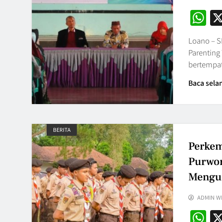
W
Loano – S
Parenting
bertempat
Baca sela
BERITA
Perke
Purwor
Mengu
ADMIN W
W