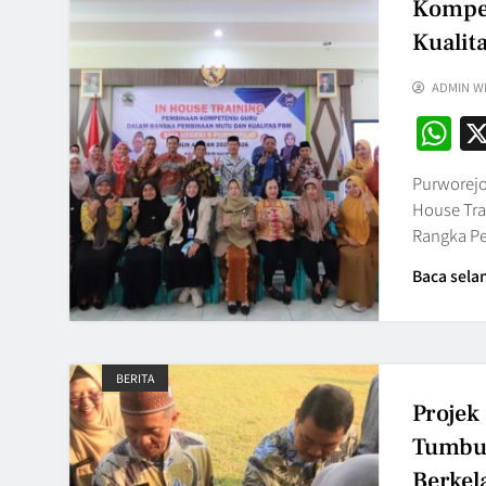
Kompet
Kualit
ADMIN W
W
Purworejo
House Tra
Rangka P
Baca sela
BERITA
Projek
Tumbuh
Berkel