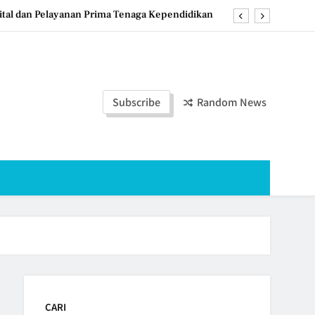
tal dan Pelayanan Prima Tenaga Kependidikan
Guru untuk Tingkatkan Mutu dan Kualitas PBM
worejo Perkuat Komitmen Membangun Generasi
Berkualitas
Subscribe
Random News
swa PLP Universitas Muhammadiyah Purworejo
tal dan Pelayanan Prima Tenaga Kependidikan
Guru untuk Tingkatkan Mutu dan Kualitas PBM
worejo Perkuat Komitmen Membangun Generasi
Berkualitas
CARI