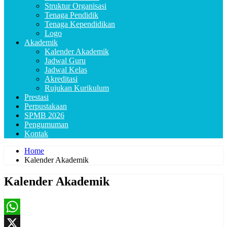
Struktur Organisasi
Tenaga Pendidik
Tenaga Kependidikan
Logo
Akademik
Kalender Akademik
Jadwal Guru
Jadwal Kelas
Akreditasi
Rujukan Kurikulum
Prestasi
Perpustakaan
SPMB 2026
Pengumuman
Kontak
Home
Kalender Akademik
Kalender Akademik
WhatsApp