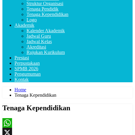
Struktur Organisasi
Tenaga Pendidik
Tenaga Kependidikan
Logo
Akademik
Kalender Akademik
Jadwal Guru
Jadwal Kelas
Akreditasi
Rujukan Kurikulum
Prestasi
Perpustakaan
SPMB 2026
Pengumuman
Kontak
Home
Tenaga Kependidikan
Tenaga Kependidikan
WhatsApp