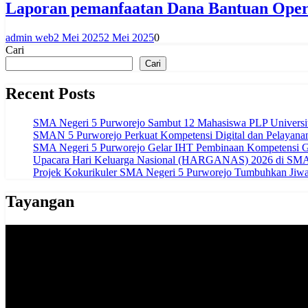
Laporan pemanfaatan Dana Bantuan Opera
admin web
2 Mei 2025
2 Mei 2025
0
Cari
Cari
Recent Posts
SMA Negeri 5 Purworejo Sambut 12 Mahasiswa PLP Univers
SMAN 5 Purworejo Perkuat Kompetensi Digital dan Pelayana
SMA Negeri 5 Purworejo Gelar IHT Pembinaan Kompetensi G
Upacara Hari Keluarga Nasional (HARGANAS) 2026 di SMAN
Projek Kokurikuler SMA Negeri 5 Purworejo Tumbuhkan Jiwa 
Tayangan