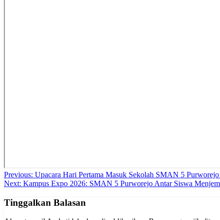
Navigasi
Previous:
Upacara Hari Pertama Masuk Sekolah SMAN 5 Purworejo Be
Next:
Kampus Expo 2026: SMAN 5 Purworejo Antar Siswa Menjem
pos
Tinggalkan Balasan