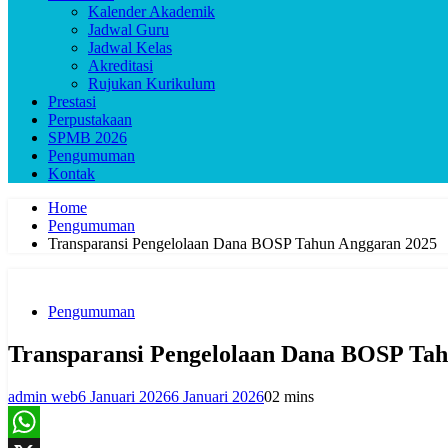
Kalender Akademik
Jadwal Guru
Jadwal Kelas
Akreditasi
Rujukan Kurikulum
Prestasi
Perpustakaan
SPMB 2026
Pengumuman
Kontak
Home
Pengumuman
Transparansi Pengelolaan Dana BOSP Tahun Anggaran 2025
Pengumuman
Transparansi Pengelolaan Dana BOSP Ta
admin web
6 Januari 2026
6 Januari 2026
0
2 mins