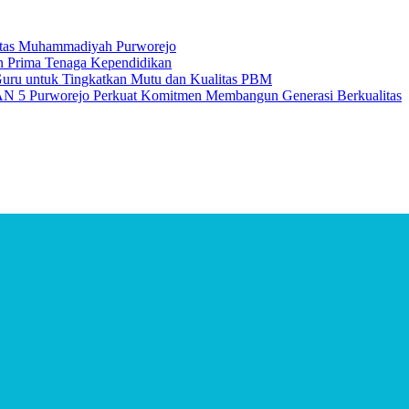
itas Muhammadiyah Purworejo
n Prima Tenaga Kependidikan
uru untuk Tingkatkan Mutu dan Kualitas PBM
 5 Purworejo Perkuat Komitmen Membangun Generasi Berkualitas