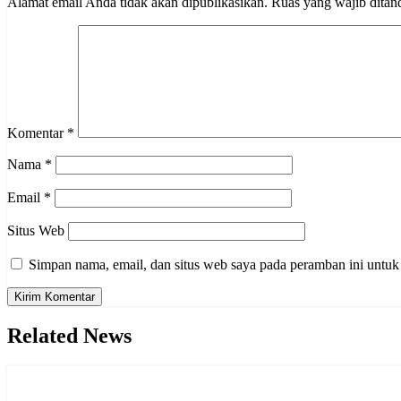
Alamat email Anda tidak akan dipublikasikan.
Ruas yang wajib ditan
Komentar
*
Nama
*
Email
*
Situs Web
Simpan nama, email, dan situs web saya pada peramban ini untuk
Related News