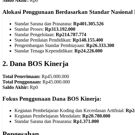
Saldo Akhir:
Rp0
Alokasi Penggunaan Berdasarkan Standar Nasional 
Standar Sarana dan Prasarana:
Rp401.305.526
Standar Proses:
Rp313.192.000
Standar Pengelolaan:
Rp214.787.774
Standar Penilaian Pendidikan:
Rp148.155.400
Pengembangan Standar Pembiayaan:
Rp26.333.300
Standar Tenaga Kependidikan:
Rp24.226.000
2. Dana BOS Kinerja
Total Penerimaan:
Rp45.000.000
Total Penggunaan:
Rp45.000.000
Saldo Akhir:
Rp0
Fokus Penggunaan Dana BOS Kinerja:
Kegiatan Pembelajaran Koding dan Kecerdasan Artifisial:
Rp24
Kegiatan Pembelajaran Mendalam:
Rp20.780.000
Standar Sarana dan Prasarana:
Rp1.371.000
Pengesahan