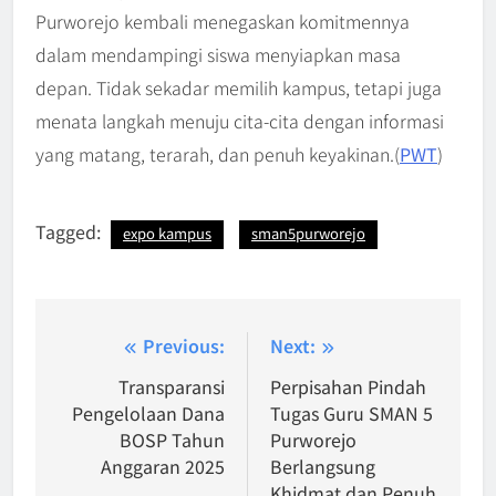
Purworejo kembali menegaskan komitmennya
dalam mendampingi siswa menyiapkan masa
depan. Tidak sekadar memilih kampus, tetapi juga
menata langkah menuju cita-cita dengan informasi
yang matang, terarah, dan penuh keyakinan.(
PWT
)
Tagged:
expo kampus
sman5purworejo
Navigasi
Previous:
Next:
pos
Transparansi
Perpisahan Pindah
Pengelolaan Dana
Tugas Guru SMAN 5
BOSP Tahun
Purworejo
Anggaran 2025
Berlangsung
Khidmat dan Penuh