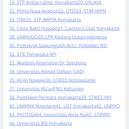
19. STP Ambarrukmo Yogyakarta
20. UNJAYA
21. Pelita Nusa Aviation
22. UTDI
23. STIM YKPN
24. ITNY
25. STP AMPTA Yogyakarta
26. Cipto Bakti Husodo
27. Captain’s Club Yogyakarta
28. UNIMUGO
29. LPK Kastara Ocean Indonesia
30. Politeknik Sawunggalih Aji
31. Poltekkes BSI
32. STIE Pariwisata API
33. Akademi Kesehatan Dr. Soedjono
34. Universitas Ahmad Dahlan (UAD)
35. IAI An Nawawi
36. STIKES Notokusumo
37. Universitas Ma’arif NU Kebumen
38. Poltekkes Permata Yogyakarta
39. STIKES YKY
40. UNIMMA Magelang
41. UST Yogyakarta
42. UNRIYO
43. PASTOGA
44. Universitas Alma Ata
45. STIPARY
46. Universitas BSI Yogyakarta