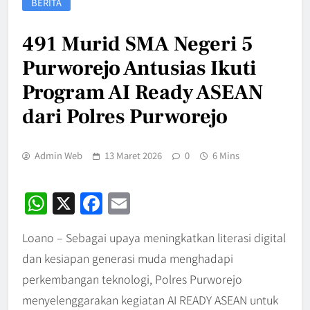
BERITA
491 Murid SMA Negeri 5
Purworejo Antusias Ikuti
Program AI Ready ASEAN
dari Polres Purworejo
Admin Web
13 Maret 2026
0
6 Mins
WhatsApp
X
Facebook
Email
Loano – Sebagai upaya meningkatkan literasi digital
dan kesiapan generasi muda menghadapi
perkembangan teknologi, Polres Purworejo
menyelenggarakan kegiatan AI READY ASEAN untuk