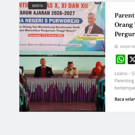
BERITA
Parent
Orang
Pergur
ADMIN W
W
Loano – S
Parenting
bertempat
Baca sela