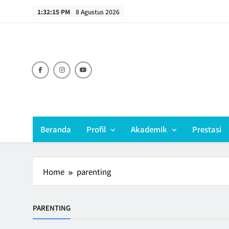
Skip
1:32:15 PM
8 Agustus 2026
to
content
Beranda
Profil
Akademik
Prestasi
Home
parenting
PARENTING