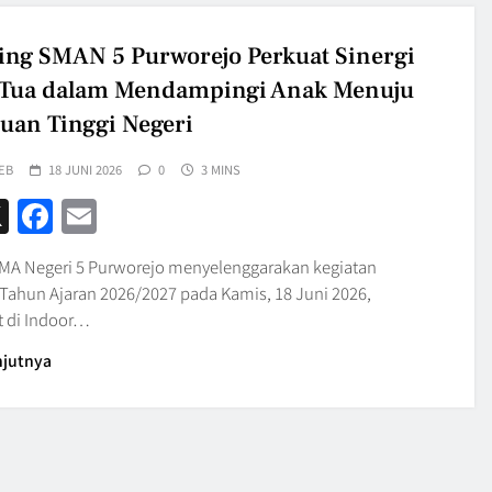
ing SMAN 5 Purworejo Perkuat Sinergi
 Tua dalam Mendampingi Anak Menuju
uan Tinggi Negeri
EB
18 JUNI 2026
0
3 MINS
hatsApp
X
Facebook
Email
MA Negeri 5 Purworejo menyelenggarakan kegiatan
 Tahun Ajaran 2026/2027 pada Kamis, 18 Juni 2026,
 di Indoor…
njutnya