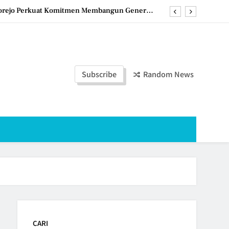
worejo Perkuat Komitmen Membangun Generasi
Berkualitas
swa PLP Universitas Muhammadiyah Purworejo
tal dan Pelayanan Prima Tenaga Kependidikan
Subscribe
Random News
Guru untuk Tingkatkan Mutu dan Kualitas PBM
worejo Perkuat Komitmen Membangun Generasi
Berkualitas
CARI