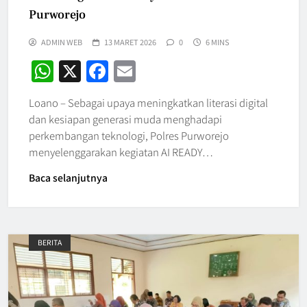
Purworejo
ADMIN WEB
13 MARET 2026
0
6 MINS
WhatsApp
X
Facebook
Email
Loano – Sebagai upaya meningkatkan literasi digital
dan kesiapan generasi muda menghadapi
perkembangan teknologi, Polres Purworejo
menyelenggarakan kegiatan AI READY…
Baca selanjutnya
BERITA