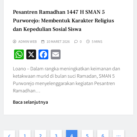
Pesantren Ramadhan 1447 H SMAN 5
Purworejo: Membentuk Karakter Religius
dan Kepedulian Sosial Siswa
ADMIN WEB
10 MARET 2026
0
5 MINS
WhatsApp
X
Facebook
Email
Loano – Dalam rangka meningkatkan keimanan dan
ketakwaan murid di bulan suci Ramadan, SMAN 5
Purworejo menyelenggarakan kegiatan Pesantren
Ramadhan…
Baca selanjutnya
1
2
3
4
5
6
…