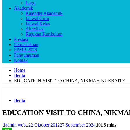
Logo
Akademik
Kalender Akademik
Jadwal Guru
Jadwal Kelas
Akreditasi
Rujukan Kurikulum
Prestasi
Perpustakaan
SPMB 2026
Pengumuman
Kontak
Home
Berita
EDUCATION VISIT TO CHINA, NIKMAH NURBAITY
Berita
EDUCATION VISIT TO CHINA, NIKM
admin web
22 Oktober 2012
27 September 2024
0
6 mins