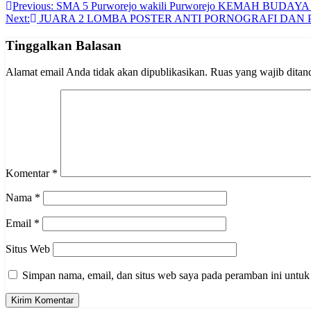
Navigasi
Previous:
SMA 5 Purworejo wakili Purworejo KEMAH BUDAYA 
Next:
JUARA 2 LOMBA POSTER ANTI PORNOGRAFI DAN 
pos
Tinggalkan Balasan
Alamat email Anda tidak akan dipublikasikan.
Ruas yang wajib ditan
Komentar
*
Nama
*
Email
*
Situs Web
Simpan nama, email, dan situs web saya pada peramban ini untuk