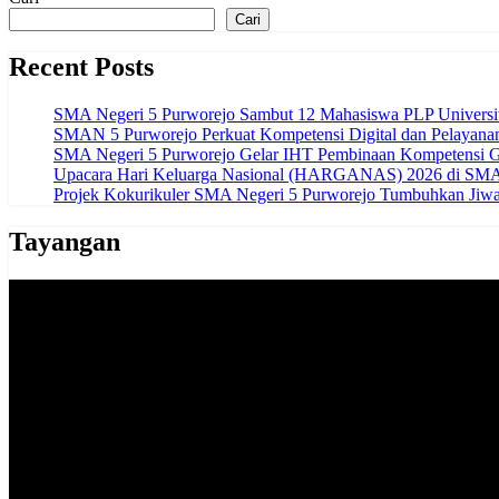
Cari
Recent Posts
SMA Negeri 5 Purworejo Sambut 12 Mahasiswa PLP Univers
SMAN 5 Purworejo Perkuat Kompetensi Digital dan Pelayana
SMA Negeri 5 Purworejo Gelar IHT Pembinaan Kompetensi G
Upacara Hari Keluarga Nasional (HARGANAS) 2026 di SMAN
Projek Kokurikuler SMA Negeri 5 Purworejo Tumbuhkan Jiwa 
Tayangan