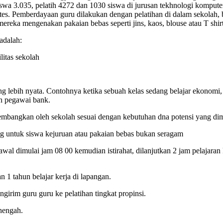
wa 3.035, pelatih 4272 dan 1030 siswa di jurusan tekhnologi kompute
es. Pemberdayaan guru dilakukan dengan pelatihan di dalam sekolah, be
mereka mengenakan pakaian bebas seperti jins, kaos, blouse atau T shirt
adalah:
itas sekolah
ang lebih nyata. Contohnya ketika sebuah kelas sedang belajar ekonomi
eh pegawai bank.
dikembangkan oleh sekolah sesuai dengan kebutuhan dna potensi yang di
ing untuk siswa kejuruan atau pakaian bebas bukan seragam
awal dimulai jam 08 00 kemudian istirahat, dilanjutkan 2 jam pelajaran 
n 1 tahun belajar kerja di lapangan.
girim guru guru ke pelatihan tingkat propinsi.
enengah.