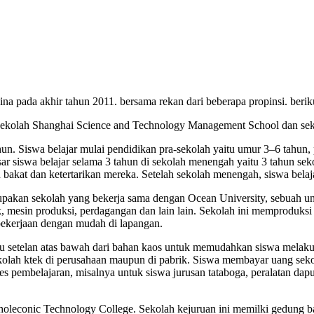
 pada akhir tahun 2011. bersama rekan dari beberapa propinsi. berikut
 sekolah Shanghai Science and Technology Management School dan se
un. Siswa belajar mulai pendidikan pra-sekolah yaitu umur 3–6 tahun,
sar siswa belajar selama 3 tahun di sekolah menengah yaitu 3 tahun s
kat dan ketertarikan mereka. Setelah sekolah menengah, siswa belajar d
kan sekolah yang bekerja sama dengan Ocean University, sebuah univ
, mesin produksi, perdagangan dan lain lain. Sekolah ini memproduksi
pekerjaan dengan mudah di lapangan.
atau setelan atas bawah dari bahan kaos untuk memudahkan siswa melaku
 sekolah ktek di perusahaan maupun di pabrik. Siswa membayar uang sek
es pembelajaran, misalnya untuk siswa jurusan tataboga, peralatan dap
oleconic Technology College. Sekolah kejuruan ini memilki gedung ban