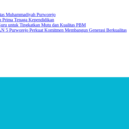
itas Muhammadiyah Purworejo
n Prima Tenaga Kependidikan
uru untuk Tingkatkan Mutu dan Kualitas PBM
 5 Purworejo Perkuat Komitmen Membangun Generasi Berkualitas