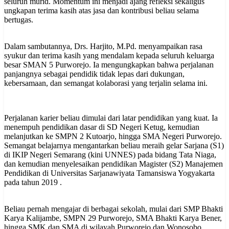
seluruh murid. Momentum ini menjadi ajang refleksi sekaligus
ungkapan terima kasih atas jasa dan kontribusi beliau selama
bertugas.
Dalam sambutannya, Drs. Harjito, M.Pd. menyampaikan rasa
syukur dan terima kasih yang mendalam kepada seluruh keluarga
besar SMAN 5 Purworejo. Ia mengungkapkan bahwa perjalanan
panjangnya sebagai pendidik tidak lepas dari dukungan,
kebersamaan, dan semangat kolaborasi yang terjalin selama ini.
Perjalanan karier beliau dimulai dari latar pendidikan yang kuat. Ia
menempuh pendidikan dasar di SD Negeri Ketug, kemudian
melanjutkan ke SMPN 2 Kutoarjo, hingga SMA Negeri Purworejo.
Semangat belajarnya mengantarkan beliau meraih gelar Sarjana (S1)
di IKIP Negeri Semarang (kini UNNES) pada bidang Tata Niaga,
dan kemudian menyelesaikan pendidikan Magister (S2) Manajemen
Pendidikan di Universitas Sarjanawiyata Tamansiswa Yogyakarta
pada tahun 2019 .
Beliau pernah mengajar di berbagai sekolah, mulai dari SMP Bhakti
Karya Kalijambe, SMPN 29 Purworejo, SMA Bhakti Karya Bener,
hingga SMK dan SMA di wilayah Purworejo dan Wonosobo.