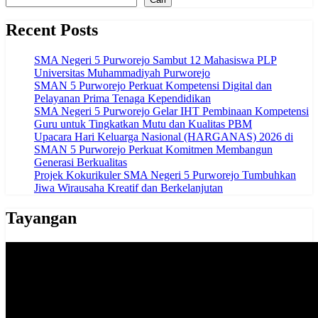
Recent Posts
SMA Negeri 5 Purworejo Sambut 12 Mahasiswa PLP
Universitas Muhammadiyah Purworejo
SMAN 5 Purworejo Perkuat Kompetensi Digital dan
Pelayanan Prima Tenaga Kependidikan
SMA Negeri 5 Purworejo Gelar IHT Pembinaan Kompetensi
Guru untuk Tingkatkan Mutu dan Kualitas PBM
Upacara Hari Keluarga Nasional (HARGANAS) 2026 di
SMAN 5 Purworejo Perkuat Komitmen Membangun
Generasi Berkualitas
Projek Kokurikuler SMA Negeri 5 Purworejo Tumbuhkan
Jiwa Wirausaha Kreatif dan Berkelanjutan
Tayangan