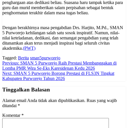
penghargaan atas dedikasi beliau. Suasana haru tampak ketika para
guru dan murid memberikan salam perpisahan sebagai bentuk
penghormatan terakhir dalam masa tugas beliau.
Dengan berakhirnya masa pengabdian Drs. Harjito, M.Pd., SMAN
5 Purworejo kehilangan salah satu sosok inspiratif. Namun, nilai-
nilai keteladanan, dedikasi, dan semangat pengabdian yang telah
ditanamkan akan terus menjadi inspirasi bagi seluruh civitas
akademika.
(PWT)
Tagged:
Berita
sman5purworejo
Navigasi
Previous:
SMAN 5 Purworejo Raih Prestasi Membanggakan di
Lomba PMR Wira Se-Eks Karesidenan Kedu 2026
pos
Next:
SMAN 5 Purworejo Borong Prestasi di FLS3N Tingkat
Kabupaten Purworejo Tahun 2026
Tinggalkan Balasan
Alamat email Anda tidak akan dipublikasikan.
Ruas yang wajib
ditandai
*
Komentar
*