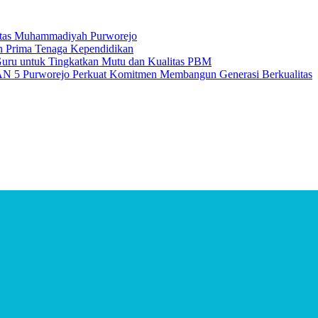
itas Muhammadiyah Purworejo
n Prima Tenaga Kependidikan
uru untuk Tingkatkan Mutu dan Kualitas PBM
 5 Purworejo Perkuat Komitmen Membangun Generasi Berkualitas