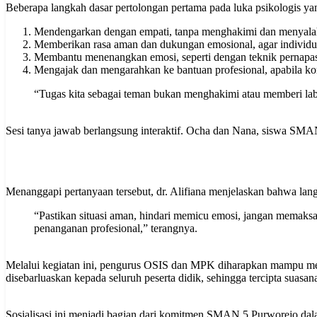
Beberapa langkah dasar pertolongan pertama pada luka psikologis ya
Mendengarkan dengan empati, tanpa menghakimi dan menyala
Memberikan rasa aman dan dukungan emosional, agar individu 
Membantu menenangkan emosi, seperti dengan teknik pernapas
Mengajak dan mengarahkan ke bantuan profesional, apabila ko
“Tugas kita sebagai teman bukan menghakimi atau memberi labe
Sesi tanya jawab berlangsung interaktif. Ocha dan Nana, siswa SM
Menanggapi pertanyaan tersebut, dr. Alifiana menjelaskan bahwa la
“Pastikan situasi aman, hindari memicu emosi, jangan memaksa,
penanganan profesional,” terangnya.
Melalui kegiatan ini, pengurus OSIS dan MPK diharapkan mampu men
disebarluaskan kepada seluruh peserta didik, sehingga tercipta suasa
Sosialisasi ini menjadi bagian dari komitmen SMAN 5 Purworejo dala