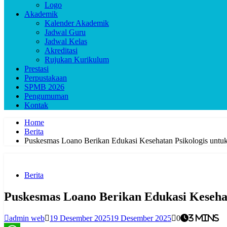
Logo
Akademik
Kalender Akademik
Jadwal Guru
Jadwal Kelas
Akreditasi
Rujukan Kurikulum
Prestasi
Perpustakaan
SPMB 2026
Pengumuman
Kontak
Home
Berita
Puskesmas Loano Berikan Edukasi Kesehatan Psikologis un
Berita
Puskesmas Loano Berikan Edukasi Keseh
admin web
19 Desember 2025
19 Desember 2025
0
3 mins