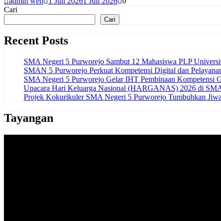
admin web
1 Juli 2026
1 Juli 2026
0
Cari
Cari
Recent Posts
SMA Negeri 5 Purworejo Sambut 12 Mahasiswa PLP Univers
SMAN 5 Purworejo Perkuat Kompetensi Digital dan Pelayana
SMA Negeri 5 Purworejo Gelar IHT Pembinaan Kompetensi G
Upacara Hari Keluarga Nasional (HARGANAS) 2026 di SMAN
Projek Kokurikuler SMA Negeri 5 Purworejo Tumbuhkan Jiwa 
Tayangan