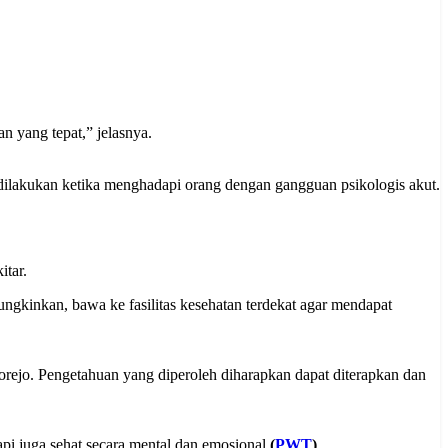
 yang tepat,” jelasnya.
ilakukan ketika menghadapi orang dengan gangguan psikologis akut.
itar.
ungkinkan, bawa ke fasilitas kesehatan terdekat agar mendapat
ejo. Pengetahuan yang diperoleh diharapkan dapat diterapkan dan
i juga sehat secara mental dan emosional.
(
PWT
)