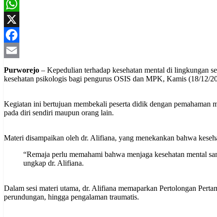
WhatsApp
X
Facebook
Email
Purworejo
– Kepedulian terhadap kesehatan mental di lingkungan 
kesehatan psikologis bagi pengurus OSIS dan MPK, Kamis (18/12/20
Kegiatan ini bertujuan membekali peserta didik dengan pemahaman m
pada diri sendiri maupun orang lain.
Materi disampaikan oleh dr. Alifiana, yang menekankan bahwa kesehata
“Remaja perlu memahami bahwa menjaga kesehatan mental sama
ungkap dr. Alifiana.
Dalam sesi materi utama, dr. Alifiana memaparkan Pertolongan Perta
perundungan, hingga pengalaman traumatis.