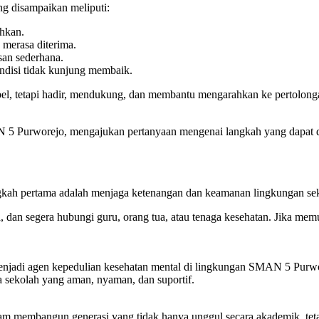
ng disampaikan meliputi:
hkan.
merasa diterima.
an sederhana.
ndisi tidak kunjung membaik.
l, tetapi hadir, mendukung, dan membantu mengarahkan ke pertolongan
AN 5 Purworejo, mengajukan pertanyaan mengenai langkah yang dapat d
ngkah pertama adalah menjaga ketenangan dan keamanan lingkungan sek
 dan segera hubungi guru, orang tua, atau tenaga kesehatan. Jika mem
jadi agen kepedulian kesehatan mental di lingkungan SMAN 5 Purwor
na sekolah yang aman, nyaman, dan suportif.
m membangun generasi yang tidak hanya unggul secara akademik, tetap