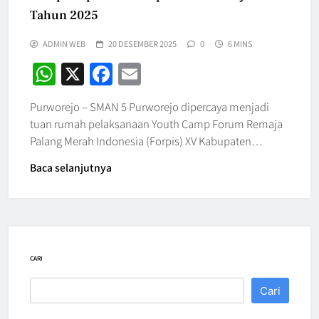
Tahun 2025
ADMIN WEB
20 DESEMBER 2025
0
6 MINS
WhatsApp
X
Facebook
Email
Purworejo – SMAN 5 Purworejo dipercaya menjadi
tuan rumah pelaksanaan Youth Camp Forum Remaja
Palang Merah Indonesia (Forpis) XV Kabupaten…
Baca selanjutnya
CARI
Cari