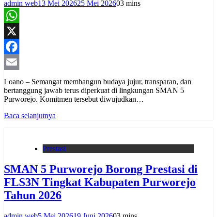
admin web
13 Mei 2026
25 Mei 2026
0
3 mins
WhatsApp
X
Facebook
Email
Loano – Semangat membangun budaya jujur, transparan, dan
bertanggung jawab terus diperkuat di lingkungan SMAN 5
Purworejo. Komitmen tersebut diwujudkan…
Baca selanjutnya
Prestasi
SMAN 5 Purworejo Borong Prestasi di
FLS3N Tingkat Kabupaten Purworejo
Tahun 2026
admin web
5 Mei 2026
19 Juni 2026
0
3 mins