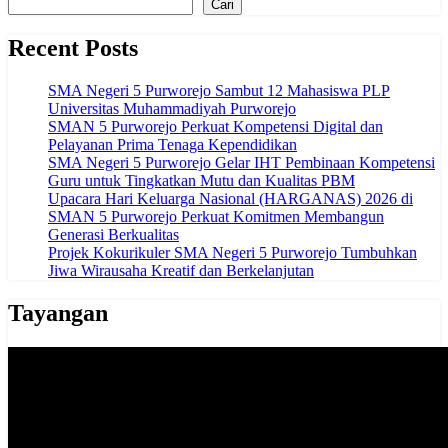
Cari
Recent Posts
SMA Negeri 5 Purworejo Sambut 12 Mahasiswa PLP
Universitas Muhammadiyah Purworejo
SMAN 5 Purworejo Perkuat Kompetensi Digital dan
Pelayanan Prima Tenaga Kependidikan
SMA Negeri 5 Purworejo Gelar IHT Pembinaan Kompetensi
Guru untuk Tingkatkan Mutu dan Kualitas PBM
Upacara Hari Keluarga Nasional (HARGANAS) 2026 di
SMAN 5 Purworejo Perkuat Komitmen Membangun
Generasi Berkualitas
Projek Kokurikuler SMA Negeri 5 Purworejo Tumbuhkan
Jiwa Wirausaha Kreatif dan Berkelanjutan
Tayangan