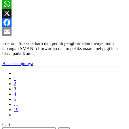
WhatsApp
X
Facebook
Email
Loano – Suasana haru dan penuh penghormatan menyelimuti
lapangan SMAN 5 Purworejo dalam pelaksanaan apel pagi luar
biasa pada Kamis,…
Baca selanjutnya
1
2
3
4
5
…
19
Cari