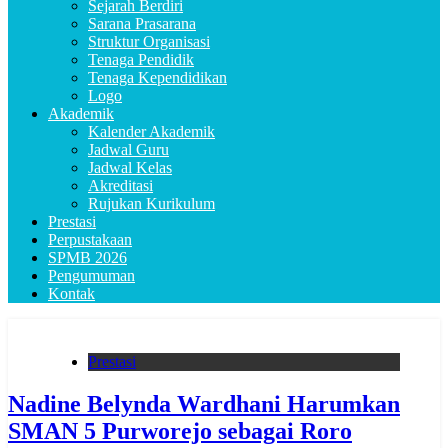
Sejarah Berdiri
Sarana Prasarana
Struktur Organisasi
Tenaga Pendidik
Tenaga Kependidikan
Logo
Akademik
Kalender Akademik
Jadwal Guru
Jadwal Kelas
Akreditasi
Rujukan Kurikulum
Prestasi
Perpustakaan
SPMB 2026
Pengumuman
Kontak
Prestasi
Nadine Belynda Wardhani Harumkan
SMAN 5 Purworejo sebagai Roro