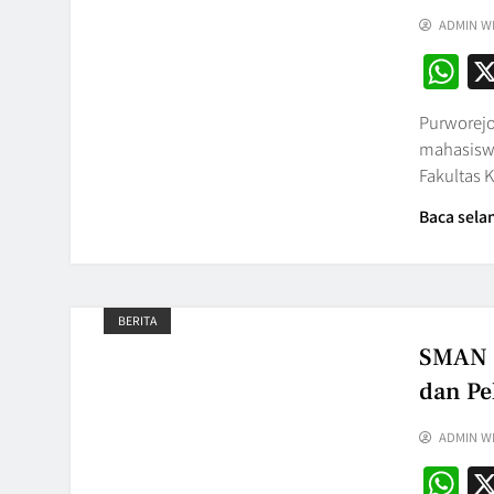
ADMIN W
W
Purworejo
mahasiswa
Fakultas 
Baca sela
BERITA
SMAN 5
dan Pe
ADMIN W
W