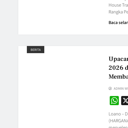
House Tra
Rangka P
Baca sela
BERITA
Upacar
2026 d
Memban
ADMIN W
W
Loano – D
(HARGANAS
menyelen