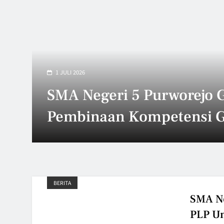
29 JUNI 2026
Upacara Hari Keluarga N
(HARGANAS) 2026 di SM
Purworejo Perkuat Komi
Membangun Generasi Ber
BERITA
SMA Ne
PLP Un