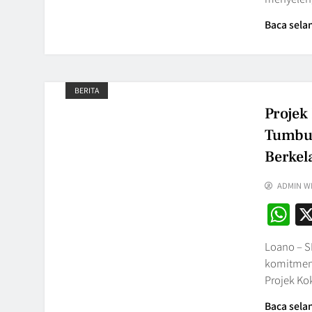
Baca sela
BERITA
Projek
Tumbuh
Berkel
ADMIN W
W
Loano – S
komitmenn
Projek K
Baca sela