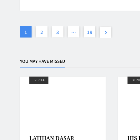
1
2
3
…
19
YOU MAY HAVE MISSED
BERITA
BERI
LATIHAN DASAR
IIIS