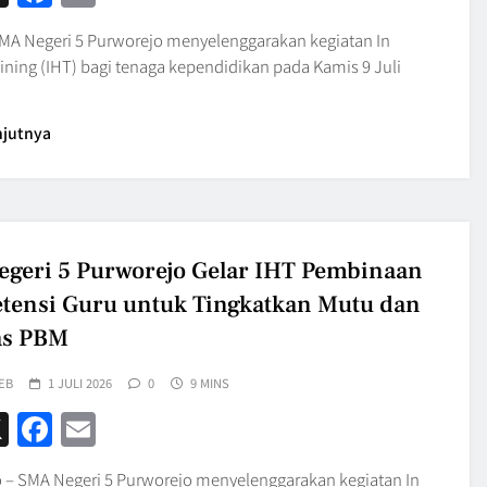
MA Negeri 5 Purworejo menyelenggarakan kegiatan In
ining (IHT) bagi tenaga kependidikan pada Kamis 9 Juli
njutnya
geri 5 Purworejo Gelar IHT Pembinaan
ensi Guru untuk Tingkatkan Mutu dan
as PBM
EB
1 JULI 2026
0
9 MINS
hatsApp
X
Facebook
Email
 – SMA Negeri 5 Purworejo menyelenggarakan kegiatan In