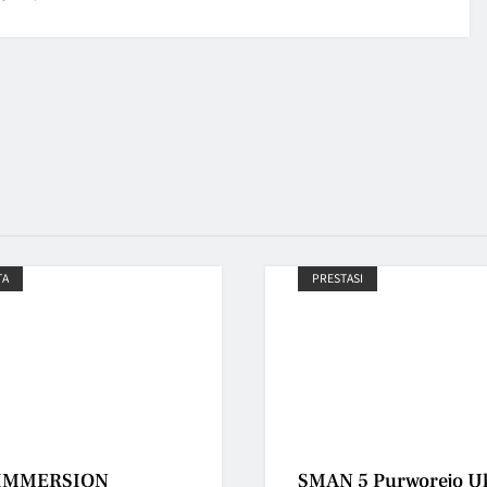
TA
PRESTASI
 IMMERSION
SMAN 5 Purworejo U