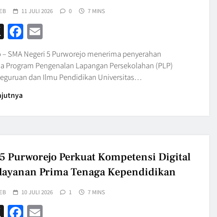
EB
11 JULI 2026
0
7 MINS
hatsApp
X
Facebook
Email
 – SMA Negeri 5 Purworejo menerima penyerahan
 Program Pengenalan Lapangan Persekolahan (PLP)
Keguruan dan Ilmu Pendidikan Universitas…
njutnya
 Purworejo Perkuat Kompetensi Digital
layanan Prima Tenaga Kependidikan
EB
10 JULI 2026
1
7 MINS
hatsApp
X
Facebook
Email