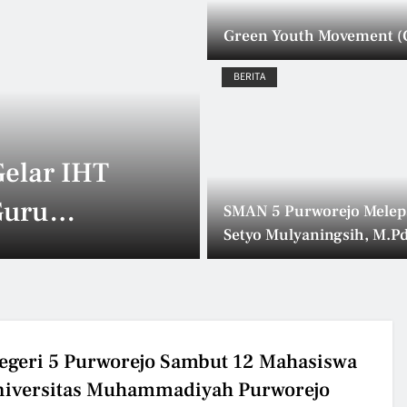
Green Youth Movement 
BERITA
19 JUNI 2026
asional
Projek Kokuri
AN 5
Purworejo Tu
SMAN 5 Purworejo Melep
Setyo Mulyaningsih, M.Pd
tmen
Wirausaha Kre
dengan Penuh Haru dan
Apresiasi
kualitas
Berkelanjutan
geri 5 Purworejo Sambut 12 Mahasiswa
iversitas Muhammadiyah Purworejo