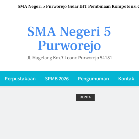
Upacara Hari Keluarga Nasional (HARGANAS) 2026 di SMAN 5 Pur
SMA Negeri 5 Purworejo Sambut 12 Mahasi
SMA Negeri 5
SMAN 5 Purworejo Perkuat Kompetensi Digi
Purworejo
SMA Negeri 5 Purworejo Gelar IHT Pembinaan Kompetensi 
Jl. Magelang Km.7 Loano Purworejo 54181
Upacara Hari Keluarga Nasional (HARGANAS) 2026 di SMAN 5 Pur
Perpustakaan
SPMB 2026
Pengumuman
Kontak
BERITA
BERITA