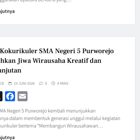
njutnya
 Kokurikuler SMA Negeri 5 Purworejo
kan Jiwa Wirausaha Kreatif dan
anjutan
EB
19 JUNI 2026
0
4 MINS
hatsApp
X
Facebook
Email
MA Negeri 5 Purworejo kembali menunjukkan
ya dalam membentuk generasi unggul melalui kegiatan
okurikuler bertema “Membangun Wirausahawan…
njutnya