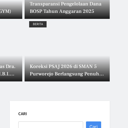
Transparansi Pengelolaan Dana
(GYM)
BOSP Tahun Anggaran 2025
BERITA
18 J
kuler SMA Negeri 5
Pa
mbuhkan Jiwa
Pe
as Dra.
Koreksi PSAJ 2026 di SMAN 5
.B.I.
Purworejo Berlangsung Penuh
atif dan
Me
Semangat
Pe
CARI
Cari