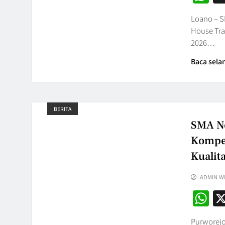
Loano – S
House Tra
2026…
Baca sela
BERITA
SMA Ne
Kompet
Kualit
ADMIN W
W
Purworejo