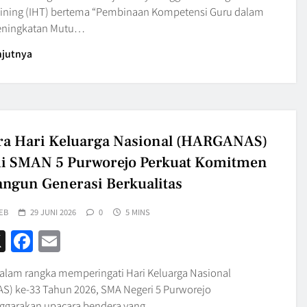
ining (IHT) bertema “Pembinaan Kompetensi Guru dalam
eningkatan Mutu…
njutnya
a Hari Keluarga Nasional (HARGANAS)
i SMAN 5 Purworejo Perkuat Komitmen
gun Generasi Berkualitas
EB
29 JUNI 2026
0
5 MINS
hatsApp
X
Facebook
Email
alam rangka memperingati Hari Keluarga Nasional
) ke-33 Tahun 2026, SMA Negeri 5 Purworejo
ggarakan upacara bendera yang…